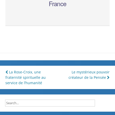
France
Navigation
La Rose-Croix, une
Le mystérieux pouvoir
fraternité spirituelle au
créateur de la Pensée
de
service de l’humanité
l’article